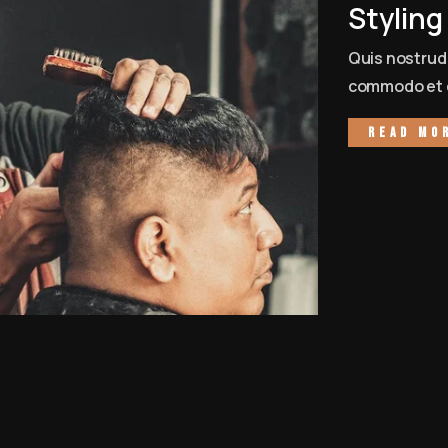
Styling
Quis nostrud 
commodo et c
Read mo