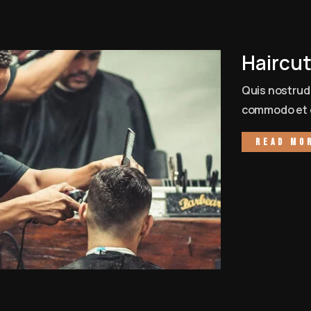
Haircu
Quis nostrud 
commodo et c
Read mo