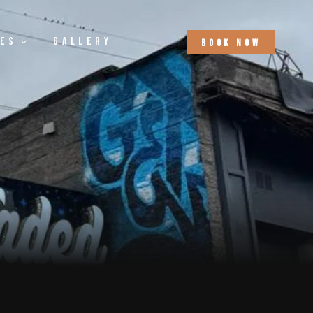
tes
Gallery
b
o
o
k
n
o
w