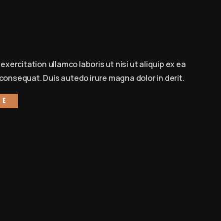
t
exercitation ullamco laboris ut nisi ut aliquip ex ea
onsequat. Duis autedo irure magna dolor in derit.
re